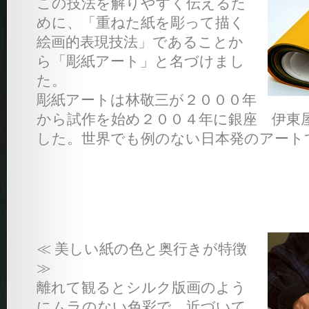
この技法を解りやすく伝えるた
めに、「重ねた紙を彫って描く
絵画的表現技法」であることか
ら「彫紙アート」と名づけまし
た。
彫紙アートは林敬三が２０００年
から試作を始め２００４年に銀座 伊東
した。世界でも例のない日本発のアート
≪ 美しい紙の色と奥行きが特徴
≫
離れて観るとシルク版画のよう
にムラのない色彩で、近づいて