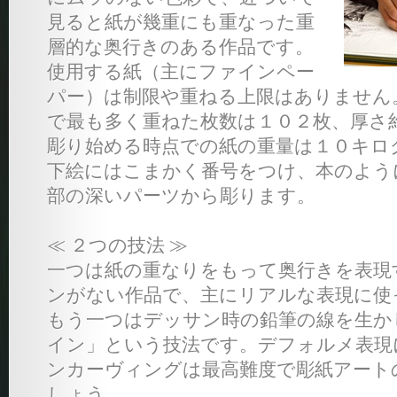
見ると紙が幾重にも重なった重
層的な奥行きのある作品です。
使用する紙（主にファインペー
パー）は制限や重ねる上限はありません
で最も多く重ねた枚数は１０２枚、厚さ
彫り始める時点での紙の重量は１０キロ
下絵にはこまかく番号をつけ、本のよう
部の深いパーツから彫ります。
≪ ２つの技法 ≫
一つは紙の重なりをもって奥行きを表現
ンがない作品で、主にリアルな表現に使
もう一つはデッサン時の鉛筆の線を生か
イン」という技法です。デフォルメ表現
ンカーヴィングは最高難度で彫紙アート
しょう。